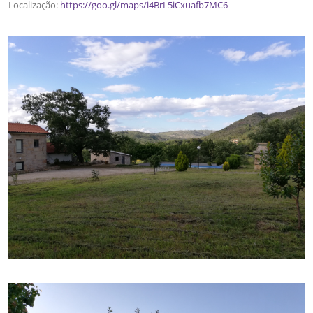
Localização:
https://goo.gl/maps/i4BrL5iCxuafb7MC6