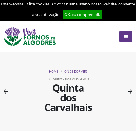
Este website utiliza cookies. Ao continuar a usar o nosso website, consente
a sua utilização.
OK, eu compreendi.
HOME
ONDE DORMIR?
QUINTA DOS CARVALHAIS
Quinta
dos
Carvalhais