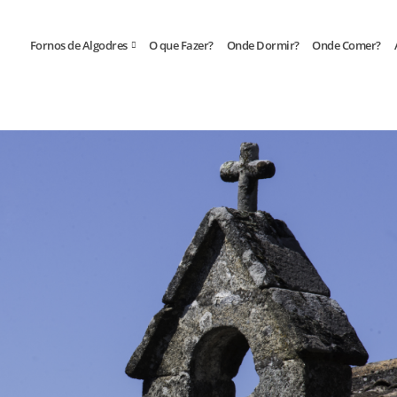
kies. Ao continuar a usar o nosso website, consente a sua utilização
Fornos de Algodres
O que Fazer?
Onde Dormir?
Onde Comer?